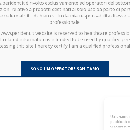
Prodotti
w.perident.it è rivolto esclusivamente ad operatori del settor
ioni relative a prodotti destinati al solo uso da parte di per
Download
accedere al sito dichiaro sotto la mia responsabilità di esse
Contatti
professionale.
www.perident.it website is reserved to healthcare professio
-related information is intended to be used by qualified per
essing this site I hereby certify I am a qualified professiona
sonale - P.IVA/CF/Registro Imprese di Firenze 04932910484 - R.E.A. di Firenze 503856
SONO UN OPERATORE SANITARIO
Utilizziamo 
pubblicità o
“Accetta tut