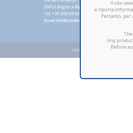
Il sito ww
50012 Bagno a Ripoli FIRENZE – Italy
e riporta informaz
Tel. +39 055 69 65 40
Pertanto, per 
Email
info@perident.it
The 
Any product
Before acc
PERIDENT DENTAL PRODUCTS s.r.l. Uniper