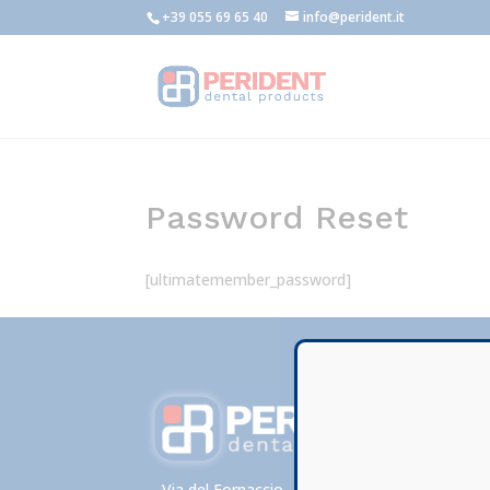
+39 055 69 65 40
info@perident.it
Password Reset
[ultimatemember_password]
Via del Fornaccio , 46/F – loc. Vallina