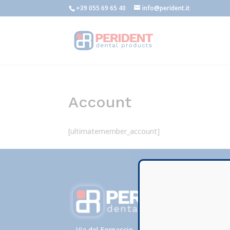
+39 055 69 65 40
info@perident.it
Account
[ultimatemember_account]
Via del Fornaccio , 46/F – loc. Vallina