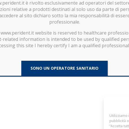
Prodotti
w.perident.it è rivolto esclusivamente ad operatori del settor
ioni relative a prodotti destinati al solo uso da parte di per
Download
accedere al sito dichiaro sotto la mia responsabilità di esse
Contatti
professionale.
www.perident.it website is reserved to healthcare professio
-related information is intended to be used by qualified per
essing this site I hereby certify I am a qualified professiona
sonale - P.IVA/CF/Registro Imprese di Firenze 04932910484 - R.E.A. di Firenze 503856
SONO UN OPERATORE SANITARIO
Utilizziamo 
pubblicità o
“Accetta tut