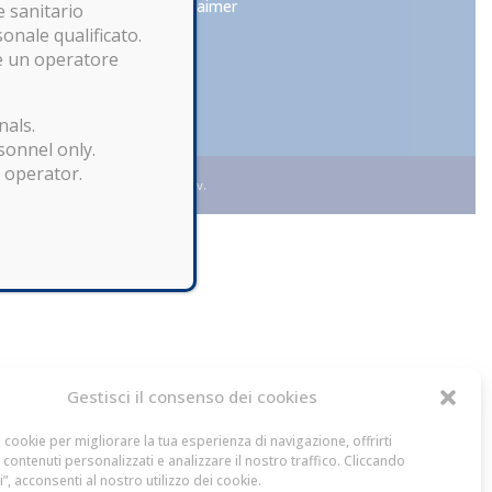
Disclaimer
e sanitario
sonale qualificato.
re un operatore
nals.
sonnel only.
l operator.
 – Capitale Sociale € 10.400,00 i.v.
Gestisci il consenso dei cookies
i cookie per migliorare la tua esperienza di navigazione, offrirti
 contenuti personalizzati e analizzare il nostro traffico. Cliccando
ti”, acconsenti al nostro utilizzo dei cookie.