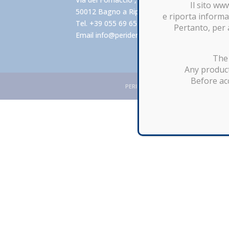
Il sito ww
50012 Bagno a Ripoli FIRENZE – Italy
e riporta informaz
Tel. +39 055 69 65 40
Pertanto, per 
Email
info@perident.it
The 
Any product
Before acc
PERIDENT DENTAL PRODUCTS s.r.l. Uniper